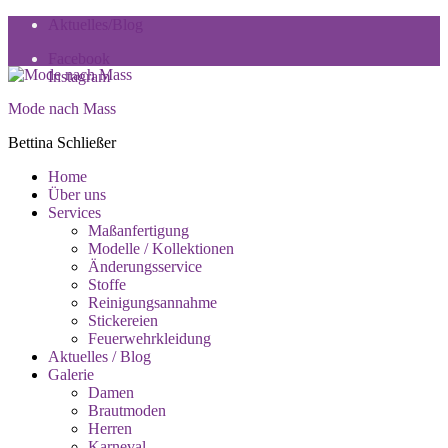
Skip
Skip
Aktuelles/Blog
to
to
Facebook
navigation
content
Instagram
Mode nach Mass
Bettina Schließer
Toggle
Home
Primary
Über uns
menu
Services
Maßanfertigung
Modelle / Kollektionen
Änderungsservice
Stoffe
Reinigungsannahme
Stickereien
Feuerwehrkleidung
Aktuelles / Blog
Galerie
Damen
Brautmoden
Herren
Karneval