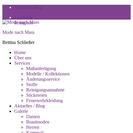
Skip
Skip
Aktuelles/Blog
to
to
Facebook
navigation
content
Instagram
Mode nach Mass
Bettina Schließer
Toggle
Home
Primary
Über uns
menu
Services
Maßanfertigung
Modelle / Kollektionen
Änderungsservice
Stoffe
Reinigungsannahme
Stickereien
Feuerwehrkleidung
Aktuelles / Blog
Galerie
Damen
Brautmoden
Herren
Karneval