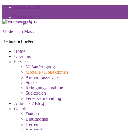
Skip
Skip
Aktuelles/Blog
to
to
Facebook
navigation
content
Instagram
Mode nach Mass
Bettina Schließer
Toggle
Home
Primary
Über uns
menu
Services
Maßanfertigung
Modelle / Kollektionen
Änderungsservice
Stoffe
Reinigungsannahme
Stickereien
Feuerwehrkleidung
Aktuelles / Blog
Galerie
Damen
Brautmoden
Herren
Karneval