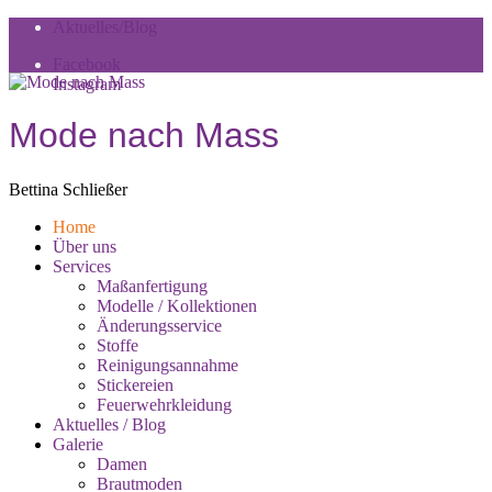
Skip
Skip
Aktuelles/Blog
to
to
Facebook
navigation
content
Instagram
Mode nach Mass
Bettina Schließer
Toggle
Home
Primary
Über uns
menu
Services
Maßanfertigung
Modelle / Kollektionen
Änderungsservice
Stoffe
Reinigungsannahme
Stickereien
Feuerwehrkleidung
Aktuelles / Blog
Galerie
Damen
Brautmoden